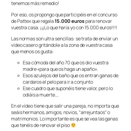
tenemos más remedio!
Por eso, os propongo que participéis en el concurso
de Pattex que regala
15.000 euros
para renovar
vuestra casa. ¡¡¡Lo que haría yo con 15.000 euros!!!!
Las normas son ultra sencillas: se trata de envíar un
vídeo casero gritándole a la zona de vuestra casa
que menos os gusta:
Esa cómoda del año 70 que os dio vuestra
madre «para que os haga un apaño».
Esos azulejos del baño que os entran ganas de
cardaros el pelo para ir a conjunto
Ese cuadro que suponéis tiene valor, pero lo
odiáis a muerte….
En el vídeo tiene que salir una pareja, no importa que
seáis hermanos, amigos, novios, “arrejuntaos” o
matrimonios. Lo importante es que se vea las ganas
que tenéis de renovar el piso