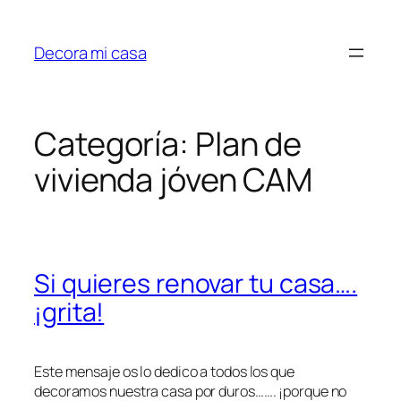
Saltar
al
Decora mi casa
contenido
Categoría:
Plan de
vivienda jóven CAM
Si quieres renovar tu casa….
¡grita!
Este mensaje os lo dedico a todos los que
decoramos nuestra casa por duros……. ¡porque no