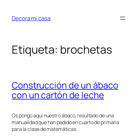
Saltar
al
Decora mi casa
contenido
Etiqueta:
brochetas
Construcción de un ábaco
con un cartón de leche
Os pongo aquí nuestro ábaco, resultado de una
manualidad que han pedido en cuarto de primaria
para la clase de matemáticas.