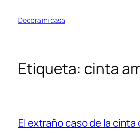
Saltar
al
Decora mi casa
contenido
Etiqueta:
cinta a
El extraño caso de la cint