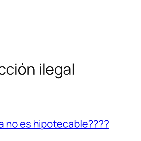
ción ilegal
la no es hipotecable????