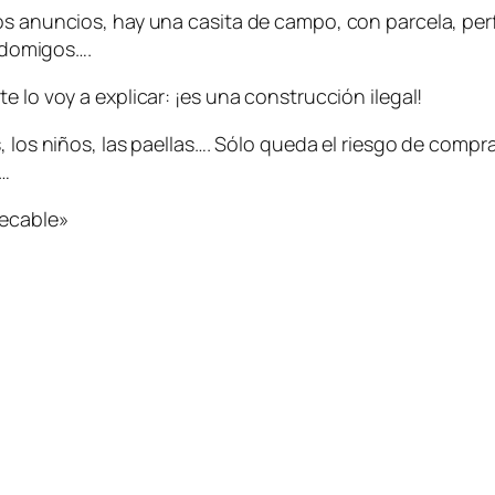
os anuncios, hay una casita de campo, con parcela, per
s domigos….
e lo voy a explicar: ¡es una construcción ilegal!
, los niños, las paellas…. Sólo queda el riesgo de compr
a…
tecable»