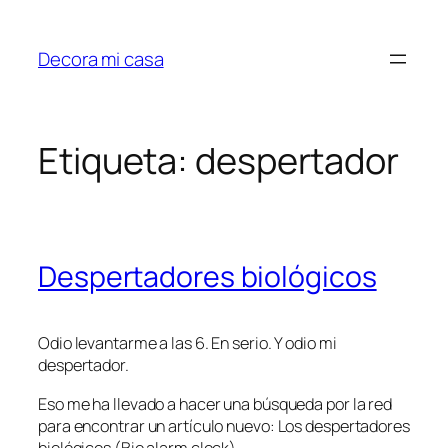
Saltar
al
Decora mi casa
contenido
Etiqueta:
despertador
Despertadores biológicos
Odio levantarme a las 6. En serio. Y odio mi
despertador.
Eso me ha llevado a hacer una búsqueda por la red
para encontrar un artículo nuevo: Los despertadores
biológicos (Bio alarm clock).