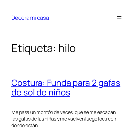
Saltar
al
Decora mi casa
contenido
Etiqueta:
hilo
Costura: Funda para 2 gafas
de sol de niños
Me pasa un montón de veces, que se me escapan
las gafas de las niñas y me vuelven luego loca con
donde están.