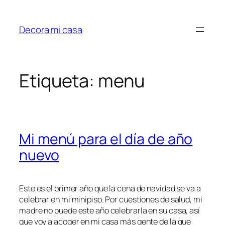
Saltar
al
Decora mi casa
contenido
Etiqueta:
menu
Mi menú para el día de año
nuevo
Este es el primer año que la cena de navidad se va a
celebrar en mi minipiso. Por cuestiones de salud, mi
madre no puede este año celebrarla en su casa, así
que voy a acoger en mi casa más gente de la que