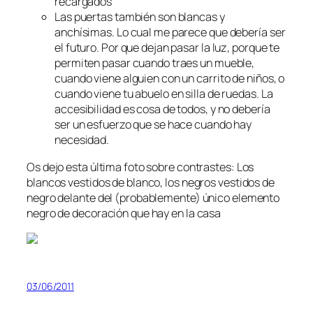
recargados
Las puertas también son blancas y
anchísimas. Lo cual me parece que debería ser
el futuro. Por que dejan pasar la luz, porque te
permiten pasar cuando traes un mueble,
cuando viene alguien con un carrito de niños, o
cuando viene tu abuelo en silla de ruedas. La
accesibilidad es cosa de todos, y no debería
ser un esfuerzo que se hace cuando hay
necesidad.
Os dejo esta última foto sobre contrastes: Los
blancos vestidos de blanco, los negros vestidos de
negro delante del (probablemente) único elemento
negro de decoración que hay en la casa
03/06/2011