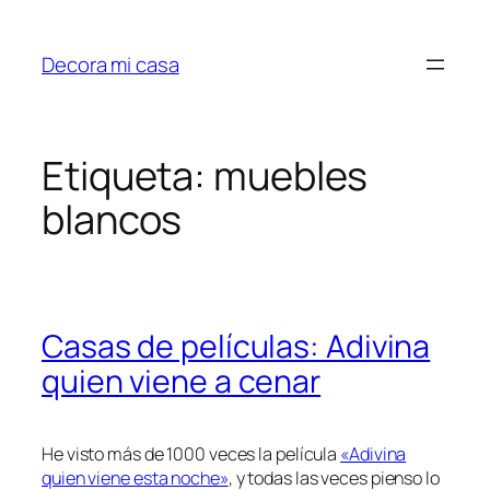
Saltar
al
Decora mi casa
contenido
Etiqueta:
muebles
blancos
Casas de películas: Adivina
quien viene a cenar
He visto más de 1000 veces la película
«Adivina
quien viene esta noche»
, y todas las veces pienso lo