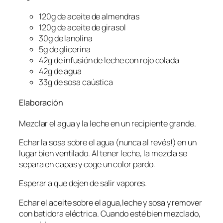
120g de aceite de almendras
120g de aceite de girasol
30g de lanolina
5g de glicerina
42g de infusión de leche con rojo colada
42g de agua
33g de sosa caústica
Elaboración
Mezclar el agua y la leche en un recipiente grande.
Echar la sosa sobre el agua (nunca al revés!) en un
lugar bien ventilado. Al tener leche, la mezcla se
separa en capas y coge un color pardo.
Esperar a que dejen de salir vapores.
Echar el aceite sobre el agua,leche y sosa y remover
con batidora eléctrica. Cuando esté bien mezclado,