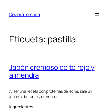
Saltar
al
Decora mi casa
contenido
Etiqueta:
pastilla
Jabón cremoso de te rojo y
almendra
Al ser una receta con proteínas de leche, sale un
jabón hidratante y cremoso.
Ingredientes