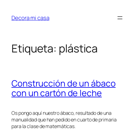
Saltar
al
Decora mi casa
contenido
Etiqueta:
plástica
Construcción de un ábaco
con un cartón de leche
Os pongo aquí nuestro ábaco, resultado de una
manualidad que han pedido en cuarto de primaria
para la clase de matemáticas.