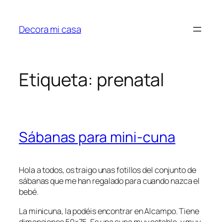
Saltar
al
Decora mi casa
contenido
Etiqueta:
prenatal
Sábanas para mini-cuna
Hola a todos, os traigo unas fotillos del conjunto de
sábanas que me han regalado para cuando nazca el
bebé.
La minicuna, la podéis encontrar en Alcampo. Tiene
dimensiones 50×75. Es una cuna muy estable, y muy