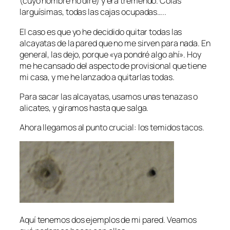
(cuyo nombre no diré) y era tremendo. Colas
larguísimas, todas las cajas ocupadas…..
El caso es que yo he decidido quitar todas las
alcayatas de la pared que no me sirven para nada. En
general, las dejo, porque «ya pondré algo ahí». Hoy
me he cansado del aspecto de provisional que tiene
mi casa, y me he lanzado a quitarlas todas.
Para sacar las alcayatas, usamos unas tenazas o
alicates, y giramos hasta que salga.
Ahora llegamos al punto crucial: los temidos tacos.
Aquí tenemos dos ejemplos de mi pared. Veamos