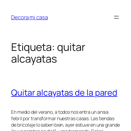
Saltar
al
Decora mi casa
contenido
Etiqueta:
quitar
alcayatas
Quitar alcayatas de la pared
En medio del verano, a todos nos entra un ansia
febril por transformar nuestras casas. Las tiendas
de bricolaje lo saben bien, ayer estuve en una grande