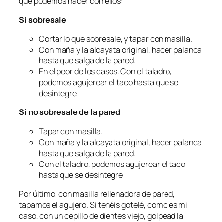
qué podemos hacer con ellos:
Si sobresale
Cortar lo que sobresale, y tapar con masilla.
Con maña y la alcayata original, hacer palanca
hasta que salga de la pared.
En el peor de los casos. Con el taladro,
podemos agujerear el taco hasta que se
desintegre
Si no sobresale de la pared
Tapar con masilla.
Con maña y la alcayata original, hacer palanca
hasta que salga de la pared.
Con el taladro, podemos agujerear el taco
hasta que se desintegre
Por último, con masilla rellenadora de pared,
tapamos el agujero. Si tenéis gotelé, como es mi
caso, con un cepillo de dientes viejo, golpead la