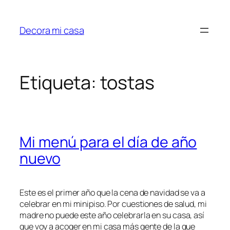
Saltar
al
Decora mi casa
contenido
Etiqueta:
tostas
Mi menú para el día de año
nuevo
Este es el primer año que la cena de navidad se va a
celebrar en mi minipiso. Por cuestiones de salud, mi
madre no puede este año celebrarla en su casa, así
que voy a acoger en mi casa más gente de la que