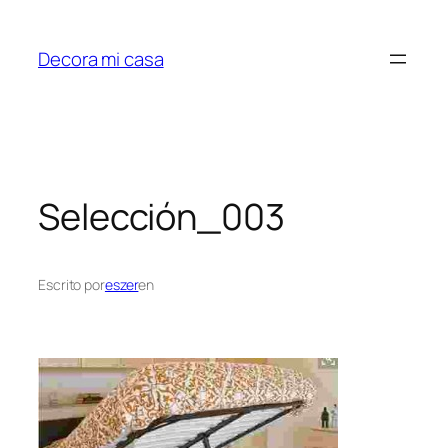
Saltar
al
Decora mi casa
contenido
Selección_003
Escrito por
eszer
en