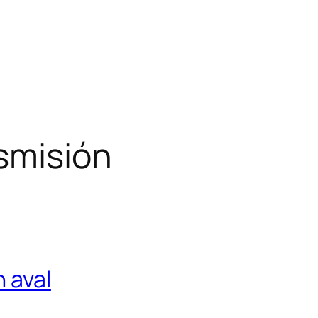
smisión
 aval