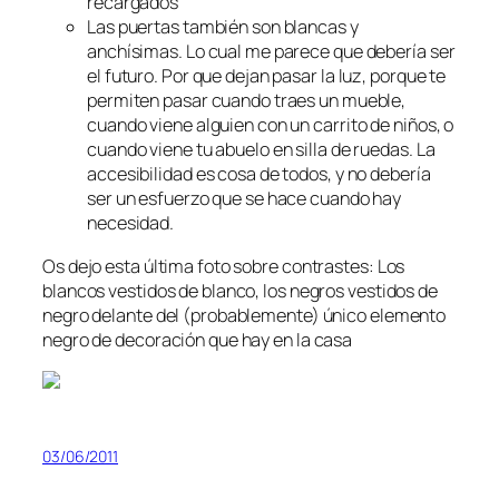
recargados
Las puertas también son blancas y
anchísimas. Lo cual me parece que debería ser
el futuro. Por que dejan pasar la luz, porque te
permiten pasar cuando traes un mueble,
cuando viene alguien con un carrito de niños, o
cuando viene tu abuelo en silla de ruedas. La
accesibilidad es cosa de todos, y no debería
ser un esfuerzo que se hace cuando hay
necesidad.
Os dejo esta última foto sobre contrastes: Los
blancos vestidos de blanco, los negros vestidos de
negro delante del (probablemente) único elemento
negro de decoración que hay en la casa
03/06/2011