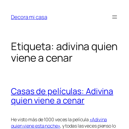
Saltar
al
Decora mi casa
contenido
Etiqueta:
adivina quien
viene a cenar
Casas de películas: Adivina
quien viene a cenar
He visto más de 1000 veces la película
«Adivina
quien viene esta noche»
, y todas las veces pienso lo