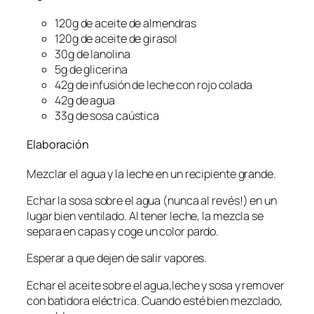
120g de aceite de almendras
120g de aceite de girasol
30g de lanolina
5g de glicerina
42g de infusión de leche con rojo colada
42g de agua
33g de sosa caústica
Elaboración
Mezclar el agua y la leche en un recipiente grande.
Echar la sosa sobre el agua (nunca al revés!) en un
lugar bien ventilado. Al tener leche, la mezcla se
separa en capas y coge un color pardo.
Esperar a que dejen de salir vapores.
Echar el aceite sobre el agua,leche y sosa y remover
con batidora eléctrica. Cuando esté bien mezclado,