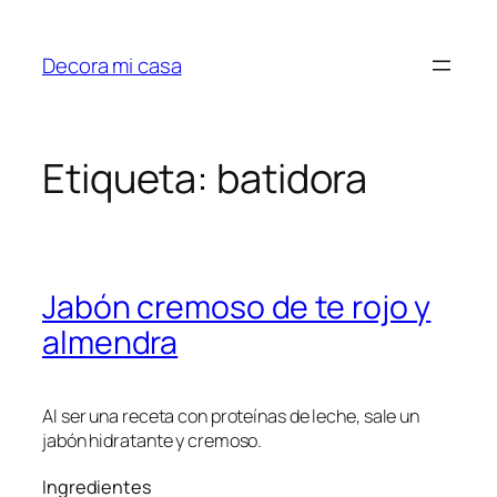
Saltar
al
Decora mi casa
contenido
Etiqueta:
batidora
Jabón cremoso de te rojo y
almendra
Al ser una receta con proteínas de leche, sale un
jabón hidratante y cremoso.
Ingredientes