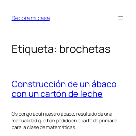
Saltar
al
Decora mi casa
contenido
Etiqueta:
brochetas
Construcción de un ábaco
con un cartón de leche
Os pongo aquí nuestro ábaco, resultado de una
manualidad que han pedido en cuarto de primaria
para la clase de matemáticas.