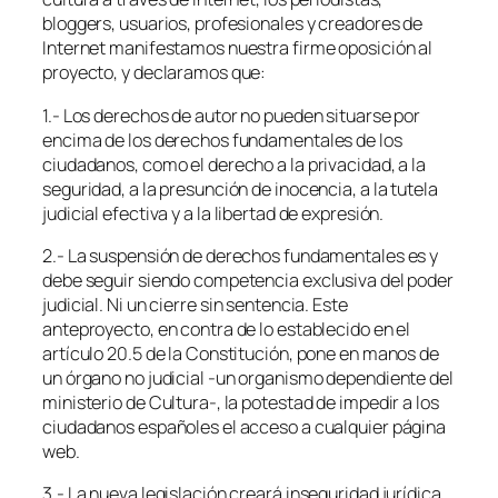
bloggers, usuarios, profesionales y creadores de
Internet manifestamos nuestra firme oposición al
proyecto, y declaramos que:
1.- Los derechos de autor no pueden situarse por
encima de los derechos fundamentales de los
ciudadanos, como el derecho a la privacidad, a la
seguridad, a la presunción de inocencia, a la tutela
judicial efectiva y a la libertad de expresión.
2.- La suspensión de derechos fundamentales es y
debe seguir siendo competencia exclusiva del poder
judicial. Ni un cierre sin sentencia. Este
anteproyecto, en contra de lo establecido en el
artículo 20.5 de la Constitución, pone en manos de
un órgano no judicial -un organismo dependiente del
ministerio de Cultura-, la potestad de impedir a los
ciudadanos españoles el acceso a cualquier página
web.
3.- La nueva legislación creará inseguridad jurídica