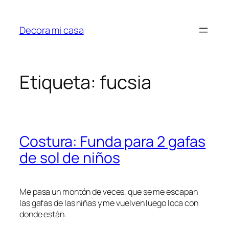
Saltar
al
Decora mi casa
contenido
Etiqueta:
fucsia
Costura: Funda para 2 gafas
de sol de niños
Me pasa un montón de veces, que se me escapan
las gafas de las niñas y me vuelven luego loca con
donde están.