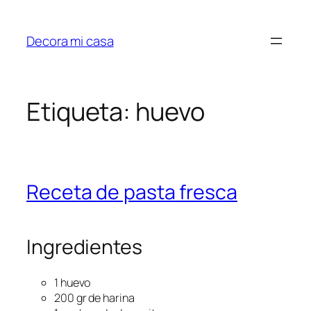
Saltar
al
Decora mi casa
contenido
Etiqueta:
huevo
Receta de pasta fresca
Ingredientes
1 huevo
200 gr de harina