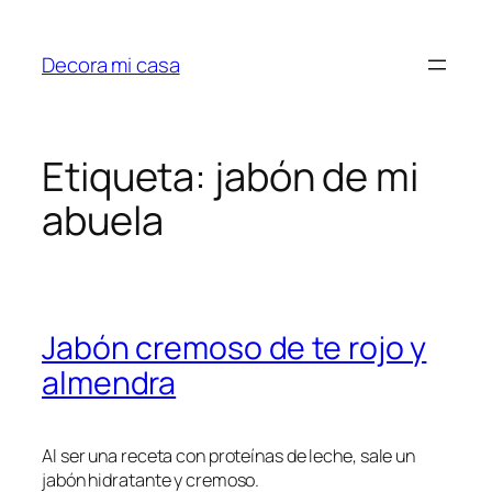
Saltar
al
Decora mi casa
contenido
Etiqueta:
jabón de mi
abuela
Jabón cremoso de te rojo y
almendra
Al ser una receta con proteínas de leche, sale un
jabón hidratante y cremoso.