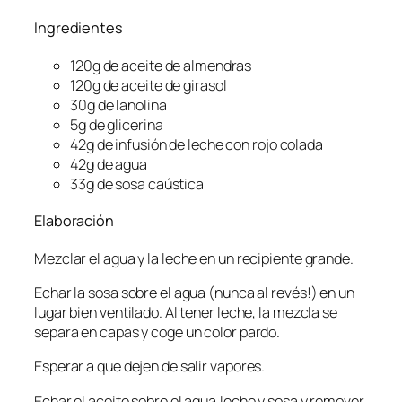
Ingredientes
120g de aceite de almendras
120g de aceite de girasol
30g de lanolina
5g de glicerina
42g de infusión de leche con rojo colada
42g de agua
33g de sosa caústica
Elaboración
Mezclar el agua y la leche en un recipiente grande.
Echar la sosa sobre el agua (nunca al revés!) en un
lugar bien ventilado. Al tener leche, la mezcla se
separa en capas y coge un color pardo.
Esperar a que dejen de salir vapores.
Echar el aceite sobre el agua,leche y sosa y remover