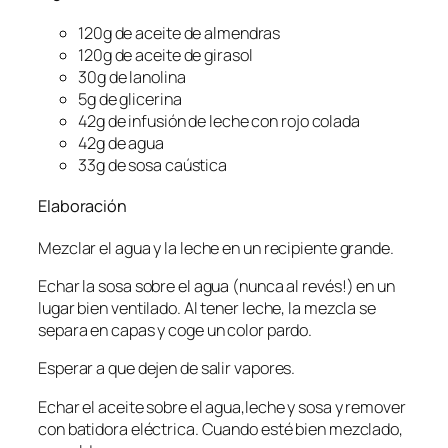
120g de aceite de almendras
120g de aceite de girasol
30g de lanolina
5g de glicerina
42g de infusión de leche con rojo colada
42g de agua
33g de sosa caústica
Elaboración
Mezclar el agua y la leche en un recipiente grande.
Echar la sosa sobre el agua (nunca al revés!) en un
lugar bien ventilado. Al tener leche, la mezcla se
separa en capas y coge un color pardo.
Esperar a que dejen de salir vapores.
Echar el aceite sobre el agua,leche y sosa y remover
con batidora eléctrica. Cuando esté bien mezclado,