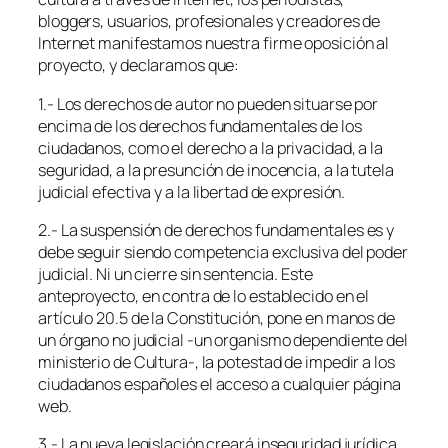
bloggers, usuarios, profesionales y creadores de
Internet manifestamos nuestra firme oposición al
proyecto, y declaramos que:
1.- Los derechos de autor no pueden situarse por
encima de los derechos fundamentales de los
ciudadanos, como el derecho a la privacidad, a la
seguridad, a la presunción de inocencia, a la tutela
judicial efectiva y a la libertad de expresión.
2.- La suspensión de derechos fundamentales es y
debe seguir siendo competencia exclusiva del poder
judicial. Ni un cierre sin sentencia. Este
anteproyecto, en contra de lo establecido en el
artículo 20.5 de la Constitución, pone en manos de
un órgano no judicial -un organismo dependiente del
ministerio de Cultura-, la potestad de impedir a los
ciudadanos españoles el acceso a cualquier página
web.
3.- La nueva legislación creará inseguridad jurídica