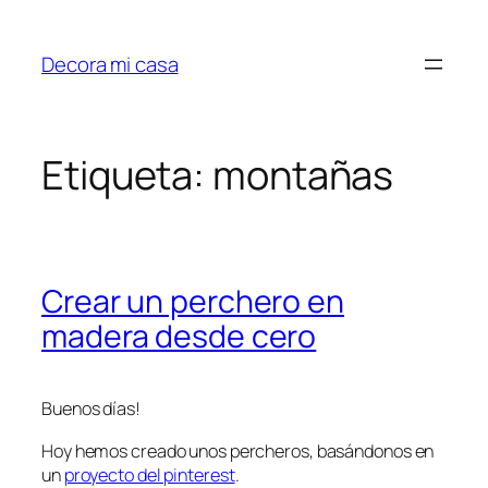
Saltar
al
Decora mi casa
contenido
Etiqueta:
montañas
Crear un perchero en
madera desde cero
Buenos días!
Hoy hemos creado unos percheros, basándonos en
un
proyecto del pinterest
.