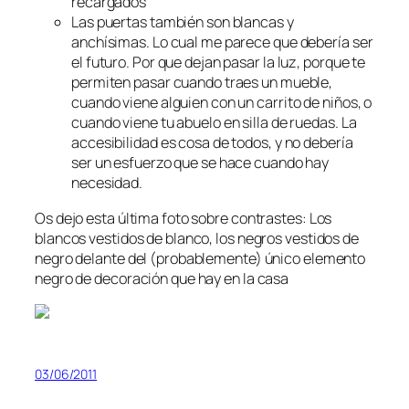
recargados
Las puertas también son blancas y
anchísimas. Lo cual me parece que debería ser
el futuro. Por que dejan pasar la luz, porque te
permiten pasar cuando traes un mueble,
cuando viene alguien con un carrito de niños, o
cuando viene tu abuelo en silla de ruedas. La
accesibilidad es cosa de todos, y no debería
ser un esfuerzo que se hace cuando hay
necesidad.
Os dejo esta última foto sobre contrastes: Los
blancos vestidos de blanco, los negros vestidos de
negro delante del (probablemente) único elemento
negro de decoración que hay en la casa
03/06/2011