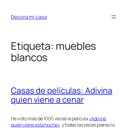
Saltar
al
Decora mi casa
contenido
Etiqueta:
muebles
blancos
Casas de películas: Adivina
quien viene a cenar
He visto más de 1000 veces la película
«Adivina
quien viene esta noche»
, y todas las veces pienso lo