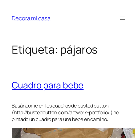
Saltar
al
Decora mi casa
contenido
Etiqueta:
pájaros
Cuadro para bebe
Basándome en los cuadros de busted button
(http://bustedbutton.com/artwork-portfolio/ ) he
pintado un cuadro para una bebé en camino: