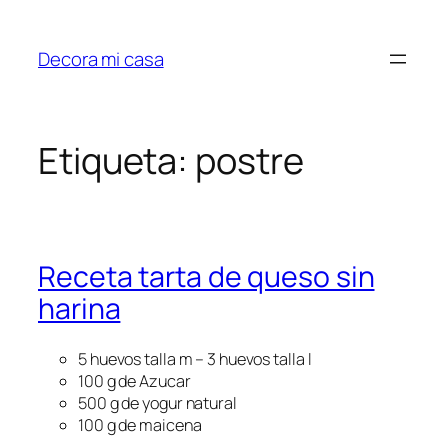
Saltar
al
Decora mi casa
contenido
Etiqueta:
postre
Receta tarta de queso sin
harina
5 huevos talla m – 3 huevos talla l
100 g de Azucar
500 g de yogur natural
100 g de maicena