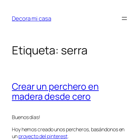
Saltar
al
Decora mi casa
contenido
Etiqueta:
serra
Crear un perchero en
madera desde cero
Buenos días!
Hoy hemos creado unos percheros, basándonos en
un
proyecto del pinterest
.