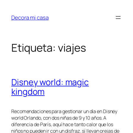
Saltar
al
Decora mi casa
contenido
Etiqueta:
viajes
Disney world: magic
kingdom
Recomendaciones para gestionar un día en Disney
world Orlando, con dos niñas de 9 y 10 años. A
diferencia de París, aquí hace tanto calor que los
niños no pueden ir con un disfraz. sí llevan orejas de