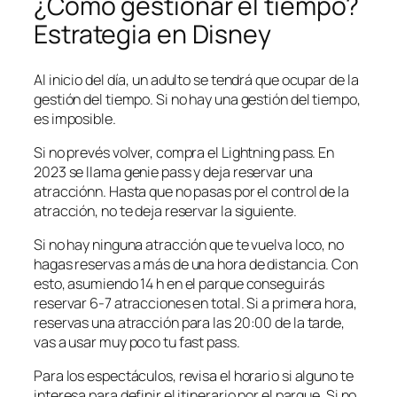
¿Cómo gestionar el tiempo?
Estrategia en Disney
Al inicio del día, un adulto se tendrá que ocupar de la
gestión del tiempo. Si no hay una gestión del tiempo,
es imposible.
Si no prevés volver, compra el Lightning pass. En
2023 se llama genie pass y deja reservar una
atracciónn. Hasta que no pasas por el control de la
atracción, no te deja reservar la siguiente.
Si no hay ninguna atracción que te vuelva loco, no
hagas reservas a más de una hora de distancia. Con
esto, asumiendo 14 h en el parque conseguirás
reservar 6-7 atracciones en total. Si a primera hora,
reservas una atracción para las 20:00 de la tarde,
vas a usar muy poco tu fast pass.
Para los espectáculos, revisa el horario si alguno te
interesa para definir el itinerario por el parque. Si no,