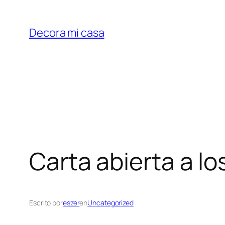
Saltar
al
Decora mi casa
contenido
Carta abierta a l
Escrito por
eszer
en
Uncategorized