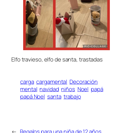
Elfo travieso, elfo de santa, trastadas
carga
cargamental
Decoración
mental
navidad
niños
Noel
papá
papá Noel
santa
trabajo
←
Regalos para una niña de 12 años