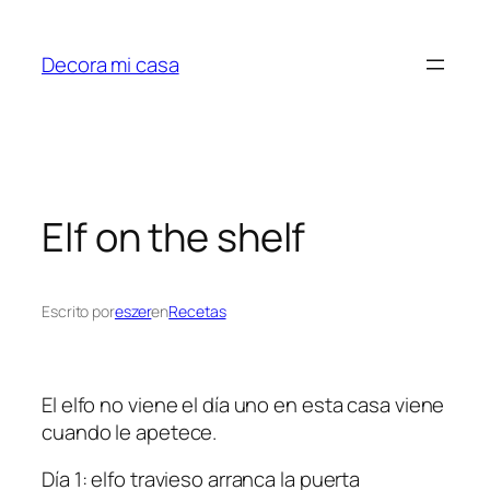
Saltar
al
Decora mi casa
contenido
Elf on the shelf
Escrito por
eszer
en
Recetas
El elfo no viene el día uno en esta casa viene
cuando le apetece.
Día 1: elfo travieso arranca la puerta