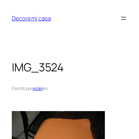
Saltar
al
Decora mi casa
contenido
IMG_3524
Escrito por
eszer
en