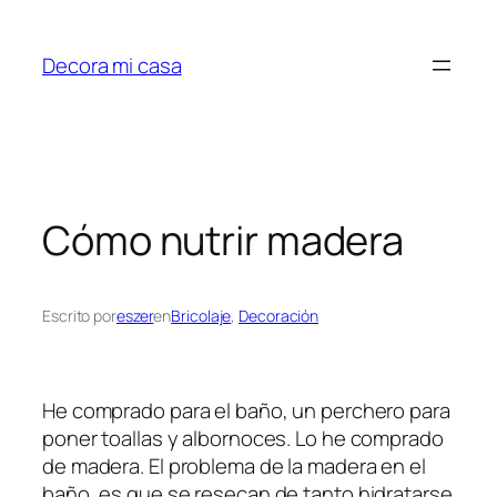
Saltar
al
Decora mi casa
contenido
Cómo nutrir madera
Escrito por
eszer
en
Bricolaje
, 
Decoración
He comprado para el baño, un perchero para
poner toallas y albornoces. Lo he comprado
de madera. El problema de la madera en el
baño, es que se resecan de tanto hidratarse