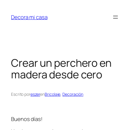
Saltar
al
Decora mi casa
contenido
Crear un perchero en
madera desde cero
Escrito por
eszer
en
Bricolaje
, 
Decoración
Buenos días!