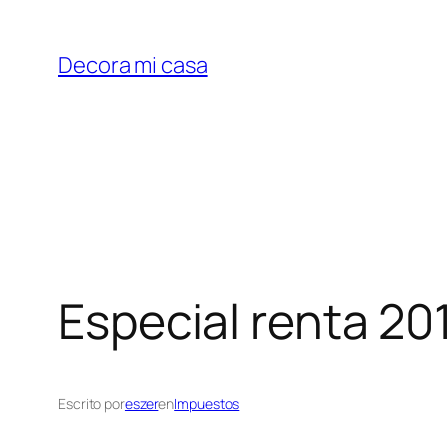
Saltar
al
Decora mi casa
contenido
Especial renta 20
Escrito por
eszer
en
Impuestos