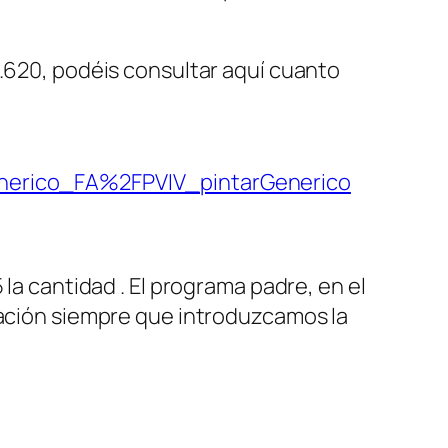
5.620, podéis consultar aquí cuanto
erico_FA%2FPVIV_pintarGenerico
la cantidad . El programa padre, en el
vación siempre que introduzcamos la