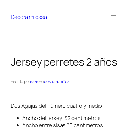
Saltar
al
Decora mi casa
contenido
Jersey perretes 2 años
Escrito por
eszer
en
costura
, 
niños
Dos Agujas del número cuatro y medio
Ancho del jersey: 32 centímetros
Ancho entre sisas 30 centímetros.