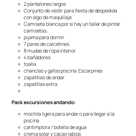
2 pantalones largos
Conjunto de vestir para fiesta de despedida
con algo de maquillaje
Camiseta blanca por si hay un taller de pintar
camisetas.
pijama para dormir
7 pares de calcetines
8 mudas de ropa interior
4 bañadores
toalla
chanclas y gafas piscina. Escarpines
zapatillas de andar
zapatillas extra
Pack excursiones andando:
mochila ligera para andar o para llegar a la
piscina
cantimplora / botella de agua
crema solar y cacao labios