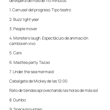
de espera de más de 110 minutos.
1. Carrusel del progreso. Tipo teatro
2. Buzz light year
3. People mover
4. Monsters laugh. Espectáculo de animación
cambia en vivo
5. Cars
6. Mad tea party. Tazas
7. Under the sea mermaid
Cabalgata de Mickey de las 12:00
Rato de tiendas aprovechando las horas de más sol
8. Dumbo
9. Space mountain