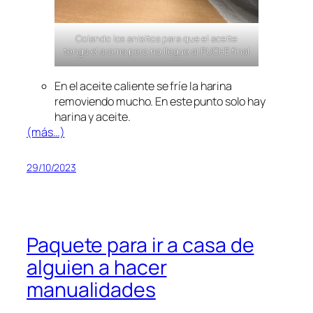
Colando los anisitos para que el aceite
tenga el aroma pero no llegue al PUCHE final
En el aceite caliente se fríe la harina
removiendo mucho. En este punto solo hay
harina y aceite.
(más…)
29/10/2023
Paquete para ir a casa de
alguien a hacer
manualidades