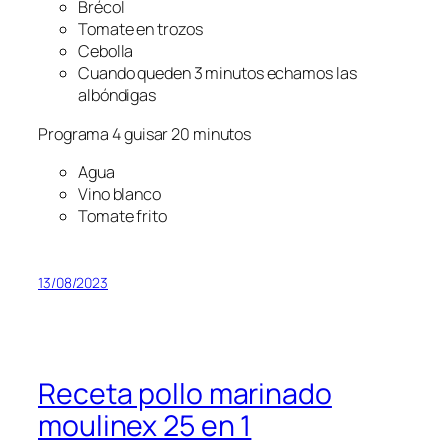
Brécol
Tomate en trozos
Cebolla
Cuando queden 3 minutos echamos las
albóndigas
Programa 4 guisar 20 minutos
Agua
Vino blanco
Tomate frito
13/08/2023
Receta pollo marinado
moulinex 25 en 1