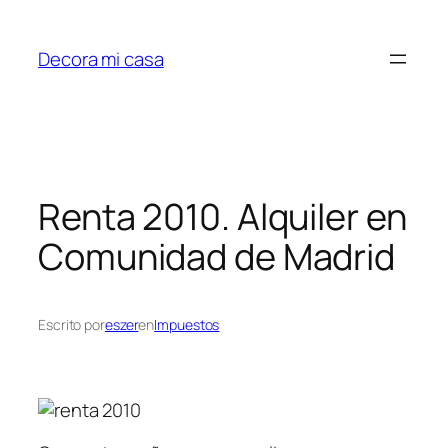
Saltar
al
Decora mi casa
contenido
Renta 2010. Alquiler en
Comunidad de Madrid
Escrito por
eszer
en
Impuestos