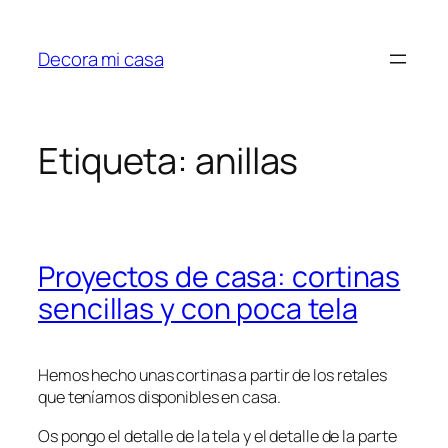
Saltar
al
Decora mi casa
contenido
Etiqueta:
anillas
Proyectos de casa: cortinas
sencillas y con poca tela
Hemos hecho unas cortinas a partir de los retales
que teníamos disponibles en casa.
Os pongo el detalle de la tela y el detalle de la parte