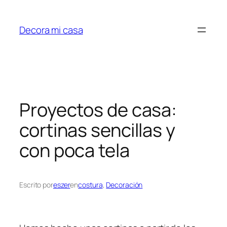
Saltar
al
Decora mi casa
contenido
Proyectos de casa:
cortinas sencillas y
con poca tela
Escrito por
eszer
en
costura
, 
Decoración