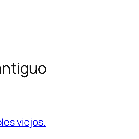
antiguo
es viejos.