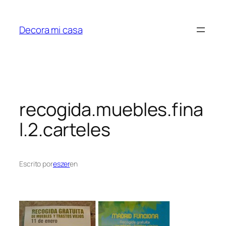
Saltar
al
Decora mi casa
contenido
recogida.muebles.fina
l.2.carteles
Escrito por
eszer
en