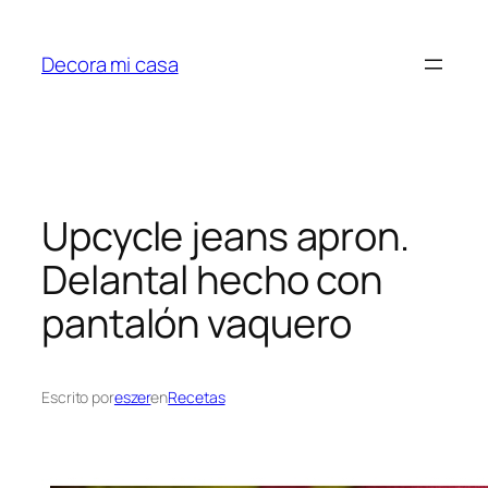
Saltar
al
Decora mi casa
contenido
Upcycle jeans apron.
Delantal hecho con
pantalón vaquero
Escrito por
eszer
en
Recetas