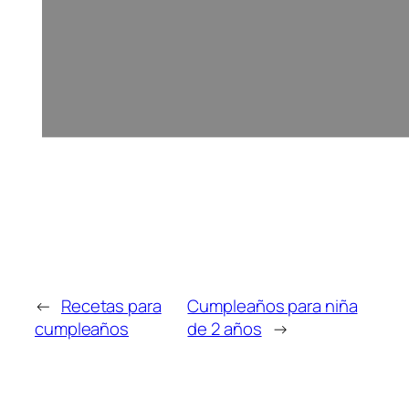
←
Recetas para
Cumpleaños para niña
cumpleaños
de 2 años
→