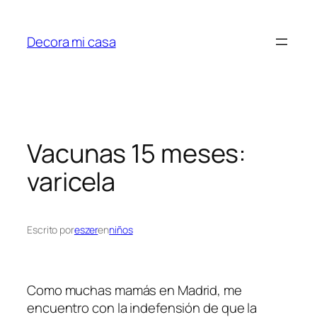
Saltar
al
Decora mi casa
contenido
Vacunas 15 meses:
varicela
Escrito por
eszer
en
niños
Como muchas mamás en Madrid, me
encuentro con la indefensión de que la