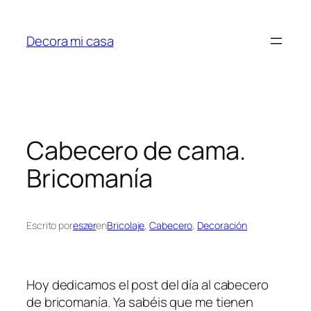
Saltar
al
Decora mi casa
contenido
Cabecero de cama.
Bricomanía
Escrito por
eszer
en
Bricolaje
, 
Cabecero
, 
Decoración
Hoy dedicamos el post del día al cabecero
de bricomanía. Ya sabéis que me tienen