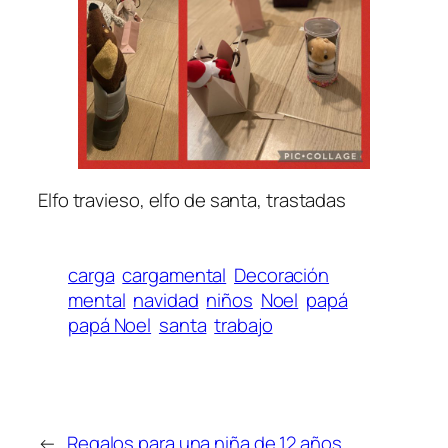
Elfo travieso, elfo de santa, trastadas
carga
cargamental
Decoración
mental
navidad
niños
Noel
papá
papá Noel
santa
trabajo
←
Regalos para una niña de 12 años