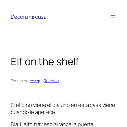
Saltar
al
Decora mi casa
contenido
Elf on the shelf
Escrito por
eszer
en
Recetas
El elfo no viene el día uno en esta casa viene
cuando le apetece.
Día 1: elfo travieso arranca la puerta