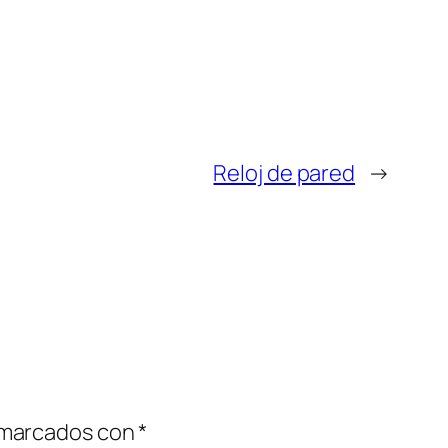
Reloj de pared
→
 marcados con
*