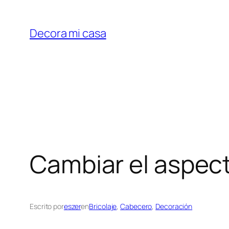
Saltar
al
Decora mi casa
contenido
Cambiar el aspect
Escrito por
eszer
en
Bricolaje
, 
Cabecero
, 
Decoración