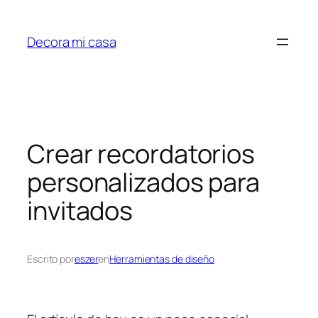
Saltar
al
Decora mi casa
contenido
Crear recordatorios
personalizados para
invitados
Escrito por
eszer
en
Herramientas de diseño