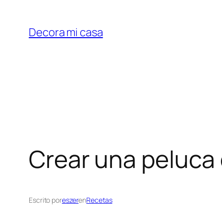
Saltar
al
Decora mi casa
contenido
Crear una peluca 
Escrito por
eszer
en
Recetas